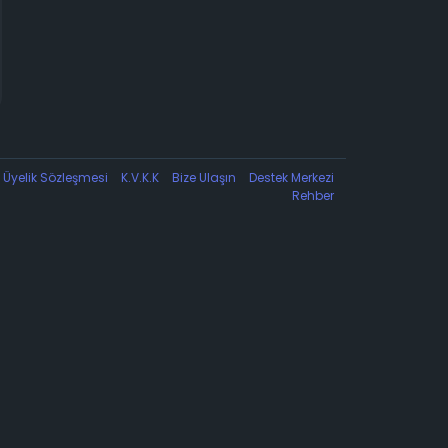
Üyelik Sözleşmesi
K.V.K.K
Bize Ulaşın
Destek Merkezi
Rehber